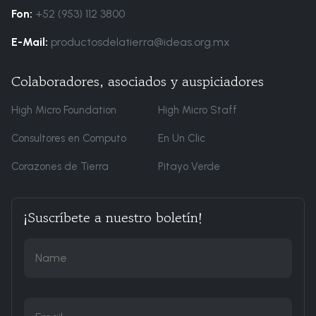
Fon:
+52 (953) 112 3800
E-Mail:
productosdelatierra@ideas.org.mx
Colaboradores, asociados y auspiciadores
High Micro Foundation
High Micro Staff
Consultores en Computo
En Un Clic
Corazones de Tierra
Pitayo Verde
¡Suscríbete a nuestro boletín!