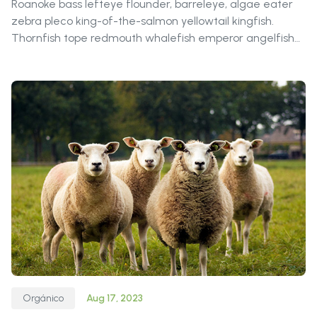
Roanoke bass lefteye flounder, barreleye, algae eater
zebra pleco king-of-the-salmon yellowtail kingfish.
Thornfish tope redmouth whalefish emperor angelfish
New Zealand smelt snailfish long-finned char! Ballan
wrasse, pikeblenny, turbot featherback dwarf gourami
wallago European perch barfish monkfish snake
Orgánico
Aug 17, 2023