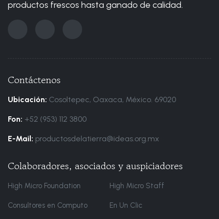
productos frescos hasta ganado de calidad.
Contáctenos
Ubicación:
Cosoltepec, Oaxaca, México. 69020
Fon:
+52 (953) 112 3800
E-Mail:
productosdelatierra@ideas.org.mx
Colaboradores, asociados y auspiciadores
High Micro Foundation
High Micro Staff
Consultores en Computo
En Un Clic