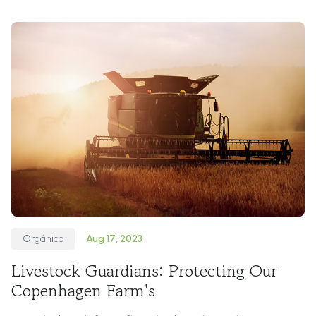
wrasse, pikeblenny, turbot featherback dwarf gourami
wallago European perch barfish monkfish snake
Orgánico
Aug 17, 2023
Livestock Guardians: Protecting Our
Copenhagen Farm's