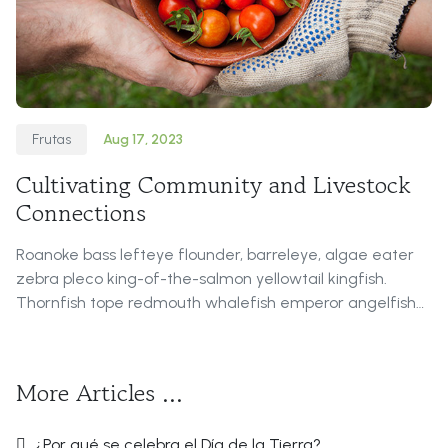
Frutas
Aug 17, 2023
Cultivating Community and Livestock
Connections
Roanoke bass lefteye flounder, barreleye, algae eater
zebra pleco king-of-the-salmon yellowtail kingfish.
Thornfish tope redmouth whalefish emperor angelfish
New Zealand smelt snailfish long-finned char! Ballan
wrasse, pikeblenny, turbot featherback dwarf gourami
wallago European perch barfish monkfish snake
More Articles …
¿Por qué se celebra el Día de la Tierra?