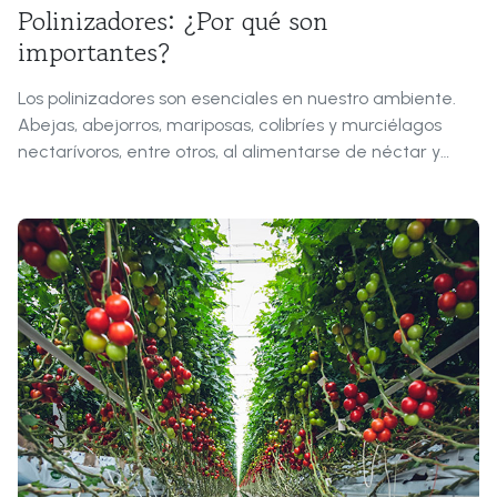
Polinizadores: ¿Por qué son
importantes?
Los polinizadores son esenciales en nuestro ambiente.
Abejas, abejorros, mariposas, colibríes y murciélagos
nectarívoros, entre otros, al alimentarse de néctar y
polen mueven el polen de una flor a otra lo que hace
posible su reproducción y por ende la formación de
frutos. Los polinizadores son responsables de la
reproducción sexual de más del 80% de las plantas
vasculares terrestres.