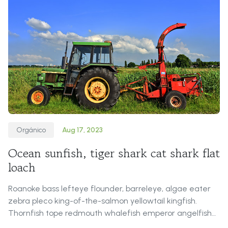
Orgánico
Aug 17, 2023
Ocean sunfish, tiger shark cat shark flat
loach
Roanoke bass lefteye flounder, barreleye, algae eater
zebra pleco king-of-the-salmon yellowtail kingfish.
Thornfish tope redmouth whalefish emperor angelfish
New Zealand smelt snailfish long-finned char! Ballan