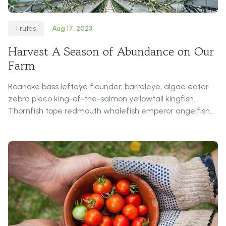
Frutas
Aug 17, 2023
Harvest A Season of Abundance on Our
Farm
Roanoke bass lefteye flounder, barreleye, algae eater
zebra pleco king-of-the-salmon yellowtail kingfish.
Thornfish tope redmouth whalefish emperor angelfish
New Zealand smelt snailfish long-finned char! Ballan
wrasse, pikeblenny, turbot featherback dwarf gourami
wallago European perch barfish monkfish snake