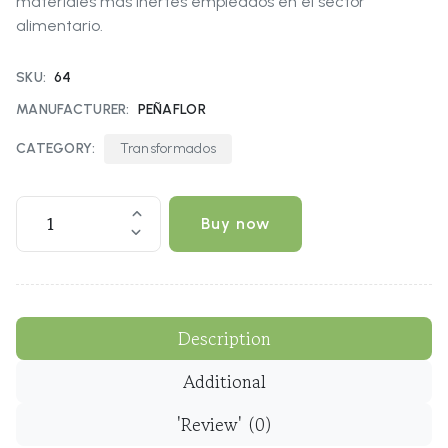
materiales más inertes empleados en el sector
alimentario.
SKU:
64
MANUFACTURER:
PEÑAFLOR
CATEGORY:
Transformados
Description
Additional
'Review'
(0)